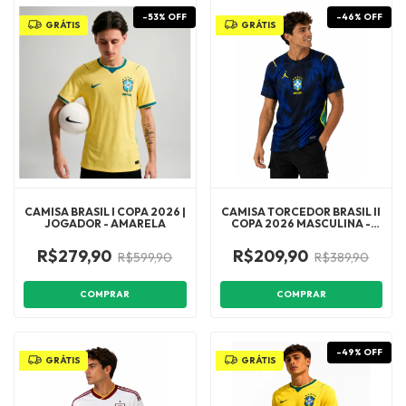
-
53
%
OFF
-
46
%
OFF
GRÁTIS
GRÁTIS
CAMISA BRASIL I COPA 2026 |
CAMISA TORCEDOR BRASIL II
JOGADOR - AMARELA
COPA 2026 MASCULINA -
AZUL E PRETA
R$279,90
R$209,90
R$599,90
R$389,90
COMPRAR
COMPRAR
-
49
%
OFF
GRÁTIS
GRÁTIS