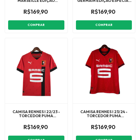
MARSEILLE EDIÇÃO
GERMAIN EDIÇÃO ESPECIAL
ESPECIAL 23/24 - TORCEDOR
23/24 - TORCEDOR BALMAIN
PUMA MASCULINA - AZUL
MASCULINA - PRETA COM
R$169,90
R$169,90
COM DETALHES EM BRANCO
DETALHES REFLETIVOS
COMPRAR
COMPRAR
CAMISA RENNES I 22/23 -
CAMISA RENNES I 23/24 -
TORCEDOR PUMA
TORCEDOR PUMA
MASCULINA - VERMELHA
MASCULINA - VERMELHA
COM DETALHES EM PRETO E
COM DETALHES EM PRETO E
R$169,90
R$169,90
BRANCO
BRANCO