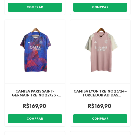
COMPRAR
COMPRAR
CAMISA PARIS SAINT-
CAMISA LYON TREINO 23/24 -
GERMAIN TREINO 22/23 -
TORCEDOR ADIDAS
TORCEDOR NIKE MASCULINA
MASCULINA - ROSA COM
- AZUL E VERMELHA COM
DETALHES EM BRANCO
R$169,90
R$169,90
DETALHES EM BRANCO
COMPRAR
COMPRAR