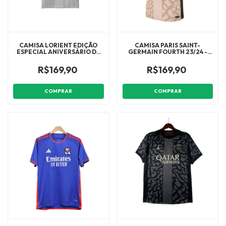
CAMISA LORIENT EDIÇÃO
CAMISA PARIS SAINT-
ESPECIAL ANIVERSÁRIO DE
GERMAIN FOURTH 23/24 -
100 ANOS 24/25 - TORCEDOR
TORCEDOR JORDAN
UMBRO MASCULINA -
MASCULINA - BEGE COM
R$169,90
R$169,90
BRANCA COM DETALHES EM
DETALHES EM AZUL
AMARELO
COMPRAR
COMPRAR