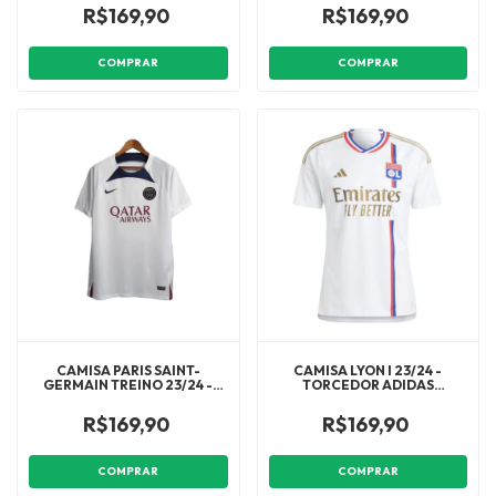
MASCULINA - AZUL
- AZUL
R$169,90
R$169,90
COMPRAR
COMPRAR
CAMISA PARIS SAINT-
CAMISA LYON I 23/24 -
GERMAIN TREINO 23/24 -
TORCEDOR ADIDAS
TORCEDOR NIKE MASCULINA
MASCULINA - BRANCO
- BRANCA COM DETALHES EM
R$169,90
R$169,90
AZUL E VERMELHO
COMPRAR
COMPRAR