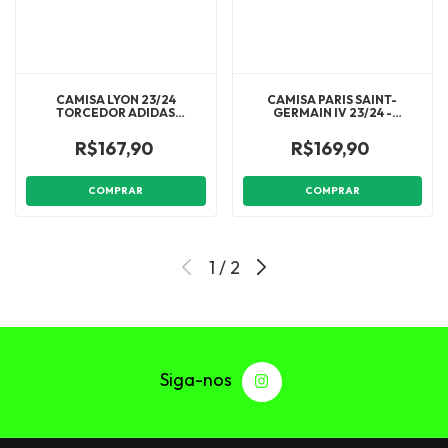
CAMISA LYON 23/24
CAMISA PARIS SAINT-
TORCEDOR ADIDAS
GERMAIN IV 23/24 -
MASCULINA - ROXO
TORCEDOR NIKE MASCULINA
- CINZA
R$167,90
R$169,90
COMPRAR
COMPRAR
1
/
2