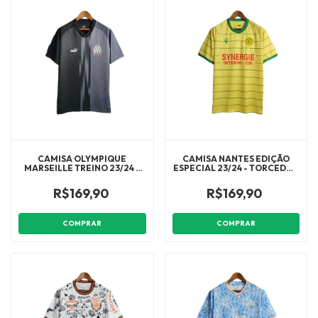
CAMISA OLYMPIQUE
CAMISA NANTES EDIÇÃO
MARSEILLE TREINO 23/24 -
ESPECIAL 23/24 - TORCEDOR
TORCEDOR PUMA
MACRON MASCULINA -
MASCULINA - PRETA COM
AMARELA COM DETALHES
R$169,90
R$169,90
DETALHES EM BRANCO
EM VERDE
COMPRAR
COMPRAR