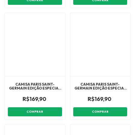
COMPRAR
COMPRAR
CAMISA PARIS SAINT-
CAMISA PARIS SAINT-
GERMAIN EDIÇÃO ESPECIAL
GERMAIN EDIÇÃO ESPECIAL
23/24 - TORCEDOR NIKE
22/23 - TORCEDOR NIKE
MASCULINA - PRETA COM
MASCULINA - AZUL COM
R$169,90
R$169,90
DETALHES EM ROXO E
DETALHES EM BRANCO E
LARANJA
VERMELHO
COMPRAR
COMPRAR