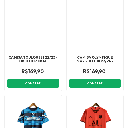
CAMISA TOULOUSE I 22/23 -
CAMISA OLYMPIQUE
TORCEDOR CRAFT
MARSEILLE III 23/24 -
MASCULINA - BRANCA COM
TORCEDOR PUMA
DETALHES EM ROXO
MASCULINA - LARANJA COM
R$169,90
R$169,90
DETALHES EM PRETO
COMPRAR
COMPRAR