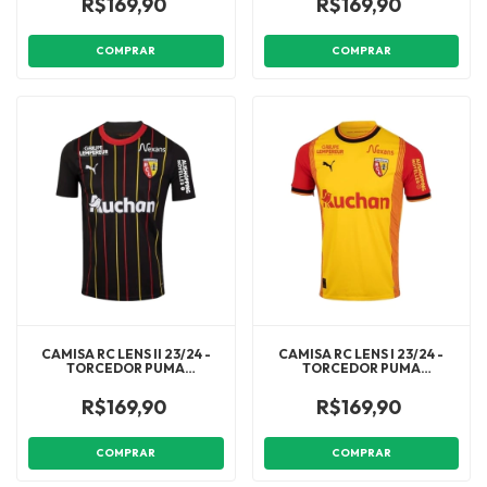
R$169,90
R$169,90
VERMELHO
COMPRAR
COMPRAR
CAMISA RC LENS II 23/24 -
CAMISA RC LENS I 23/24 -
TORCEDOR PUMA
TORCEDOR PUMA
MASCULINA - PRETA COM
MASCULINA - AMARELA COM
DETALHES EM AMARELO E
DETALHES EM VERMELHO E
R$169,90
R$169,90
VERMELHO
PRETO
COMPRAR
COMPRAR