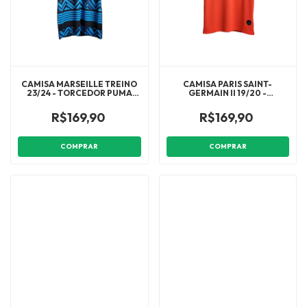
CAMISA MARSEILLE TREINO
CAMISA PARIS SAINT-
23/24 - TORCEDOR PUMA
GERMAIN II 19/20 -
MASCULINA - AZUL COM
TORCEDOR NIKE MASCULINA
DETALHES EM PRETO E
- LARANJA COM DETALHES
R$169,90
R$169,90
BRANCO
EM PRETO
COMPRAR
COMPRAR