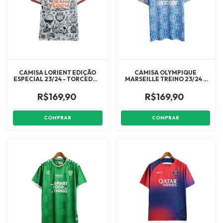
CAMISA LORIENT EDIÇÃO
CAMISA OLYMPIQUE
ESPECIAL 23/24 - TORCEDOR
MARSEILLE TREINO 23/24 -
UMBRO MASCULINA -
TORCEDOR PUMA
BRANCA COM DETALHES EM
MASCULINA - AZUL COM
R$169,90
R$169,90
PRETO E LARANJA
DETALHES EM BRANCO E
DOURADO
COMPRAR
COMPRAR