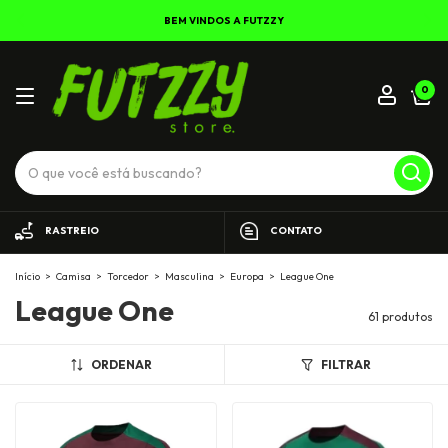
BEM VINDOS A FUTZZY
0
RASTREIO
CONTATO
Início
>
Camisa
>
Torcedor
>
Masculina
>
Europa
>
League One
League One
61 produtos
ORDENAR
FILTRAR