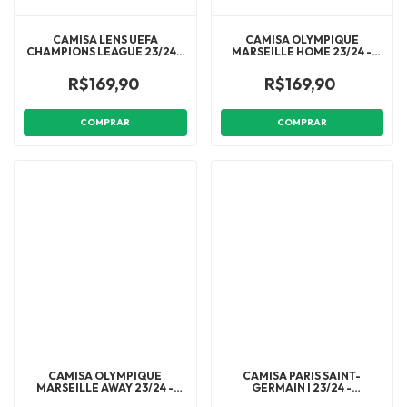
CAMISA LENS UEFA
CAMISA OLYMPIQUE
CHAMPIONS LEAGUE 23/24 -
MARSEILLE HOME 23/24 -
TORCEDOR PUMA
TORCEDOR PUMA
MASCULINA - LARANJA COM
MASCULINA - BRANCO
R$169,90
R$169,90
DETALHES EM VERMELHO
COMPRAR
COMPRAR
CAMISA OLYMPIQUE
CAMISA PARIS SAINT-
MARSEILLE AWAY 23/24 -
GERMAIN I 23/24 -
TORCEDOR PUMA
TORCEDOR NIKE MASCULINA