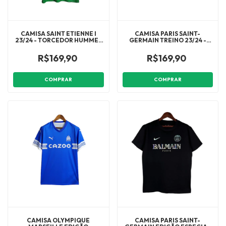
CAMISA SAINT ETIENNE I
CAMISA PARIS SAINT-
23/24 - TORCEDOR HUMMEL
GERMAIN TREINO 23/24 -
MASCULINA - VERDE COM
TORCEDOR NIKE MASCULINA
DETALHES EM BRANCO
- VERMELHA COM DETALHES
R$169,90
R$169,90
EM AZUL E BRANCO
COMPRAR
COMPRAR
CAMISA OLYMPIQUE
CAMISA PARIS SAINT-