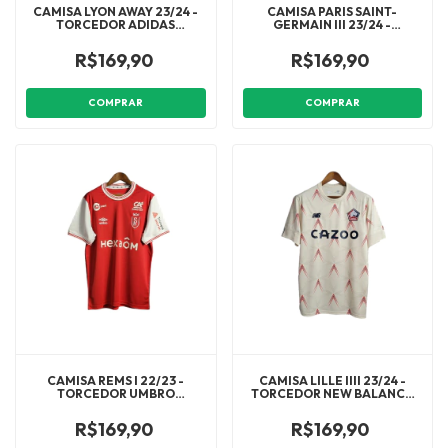
CAMISA LYON AWAY 23/24 -
CAMISA PARIS SAINT-
TORCEDOR ADIDAS
GERMAIN III 23/24 -
MASCULINA - AZUL
TORCEDOR NIKE MASCULINA
- PRETA COM DETALHES EM
R$169,90
R$169,90
CINZA
COMPRAR
COMPRAR
CAMISA REMS I 22/23 -
CAMISA LILLE IIII 23/24 -
TORCEDOR UMBRO
TORCEDOR NEW BALANCE
MASCULINA - VERMELHA
MASCULINA - BEGE COM
COM DETALHES EM BRANCO
DETALHES EM AZUL E
R$169,90
R$169,90
VERMELHO