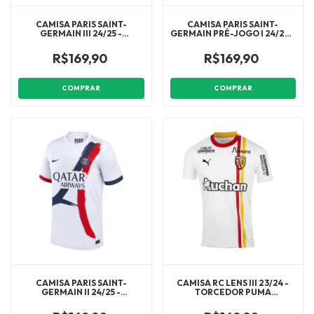
CAMISA PARIS SAINT-
CAMISA PARIS SAINT-
GERMAIN III 24/25 -
GERMAIN PRÉ-JOGO I 24/25 -
TORCEDOR JORDAN
TORCEDOR ADIDAS
MASCULINA - ROSA COM
MASCULINA - AZUL COM
R$169,90
R$169,90
DETALHES EM AZUL
DETALHES EM VERMELHO
COMPRAR
COMPRAR
CAMISA PARIS SAINT-
CAMISA RC LENS III 23/24 -
GERMAIN II 24/25 -
TORCEDOR PUMA
TORCEDOR NIKE MASCULINA
MASCULINA - BRANCA COM
- BRANCA
DETALHES EM AMARELO E