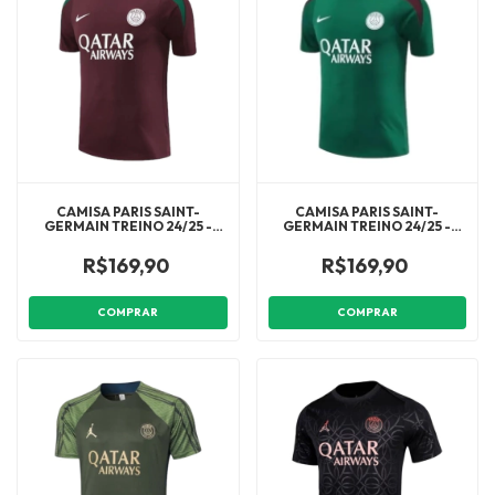
CAMISA PARIS SAINT-
CAMISA PARIS SAINT-
GERMAIN TREINO 24/25 -
GERMAIN TREINO 24/25 -
TORCEDOR NIKE MASCULINA
TORCEDOR NIKE MASCULINA
- VINHO COM DETALHES EM
- VERDE COM DETALHES EM
R$169,90
R$169,90
VERDE
VINHO
COMPRAR
COMPRAR