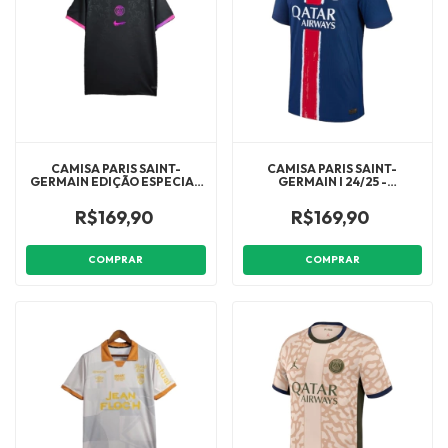
CAMISA PARIS SAINT-
CAMISA PARIS SAINT-
GERMAIN EDIÇÃO ESPECIAL
GERMAIN I 24/25 -
24/25 - TORCEDOR NIKE
TORCEDOR NIKE MASCULINA
MASCULINA - PRETO COM
- AZUL COM DETALHES EM
R$169,90
R$169,90
DETALHES EM ROSA
VERMELHO
COMPRAR
COMPRAR