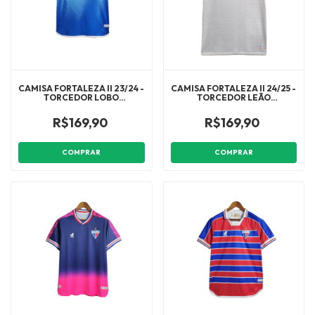
CAMISA FORTALEZA II 23/24 -
CAMISA FORTALEZA II 24/25 -
TORCEDOR LOBO
TORCEDOR LEÃO
MASCULINA - AZUL COM
MASCULINA - BRANCA COM
DETALHES EM BRANCO E
DETALHES EM AZUL E
R$169,90
R$169,90
VERMELHO
VERMELHO
COMPRAR
COMPRAR