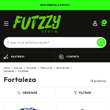
BEM VINDOS A FUTZZY
0
RASTREIO
CONTATO
Início
>
Camisa
>
Torcedor
>
Masculina
>
Brasileirão
>
Nordeste
>
Fortaleza
Fortaleza
13 produtos
ORDENAR
FILTRAR