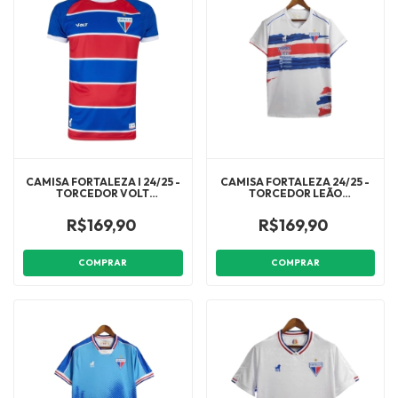
CAMISA FORTALEZA I 24/25 -
CAMISA FORTALEZA 24/25 -
TORCEDOR VOLT
TORCEDOR LEÃO
MASCULINA - AZUL E
MASCULINA - BRANCA COM
VERMELHA COM DETALHES
DETALHES EM AZUL E
R$169,90
R$169,90
EM BRANCO
VERMELHO
COMPRAR
COMPRAR