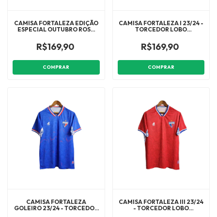
CAMISA FORTALEZA EDIÇÃO
CAMISA FORTALEZA I 23/24 -
ESPECIAL OUTUBRO ROSA
TORCEDOR LOBO
23/24 - TORCEDOR LOBO
MASCULINA - VERMELHA E
MASCULINA - AZUL COM
AZUL
R$169,90
R$169,90
DETALHES EM ROSA
COMPRAR
COMPRAR
CAMISA FORTALEZA
CAMISA FORTALEZA III 23/24
GOLEIRO 23/24 - TORCEDOR
- TORCEDOR LOBO
LOBO MASCULINA - AZUL
MASCULINA - VERMELHA