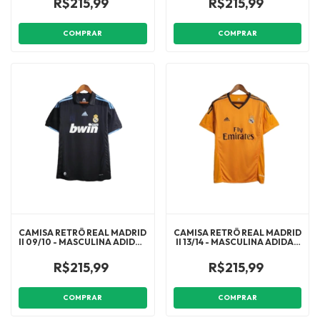
R$215,99
R$215,99
COMPRAR
COMPRAR
CAMISA RETRÔ REAL MADRID
CAMISA RETRÔ REAL MADRID
II 09/10 - MASCULINA ADIDAS
II 13/14 - MASCULINA ADIDAS
- PRETA COM DETALHES EM
- LARANJA COM DETALHES
AZUL
EM CINZA
R$215,99
R$215,99
COMPRAR
COMPRAR