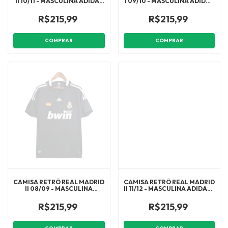
II 10/11 - MASCULINA ADIDAS
I 09/10 - MASCULINA ADIDAS
- PRETA COM DETALHES EM
- BRANCA COM DETALHES EM
BRANCO E VERDE LIMÃO
PRETO E AMARELO
R$215,99
R$215,99
COMPRAR
COMPRAR
CAMISA RETRÔ REAL MADRID
CAMISA RETRÔ REAL MADRID
II 08/09 - MASCULINA
II 11/12 - MASCULINA ADIDAS -
ADIDAS - PRETA COM
PRETA COM DETALHES EM
DETALHES EM BRANCO
DOURADO
R$215,99
R$215,99