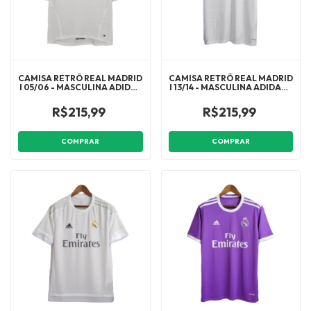
CAMISA RETRÔ REAL MADRID
CAMISA RETRÔ REAL MADRID
I 05/06 - MASCULINA ADIDAS
I 13/14 - MASCULINA ADIDAS -
- BRANCA COM DETALHES EM
BRANCA COM DETALHES EM
PRETO
LARANJA E CINZA
R$215,99
R$215,99
COMPRAR
COMPRAR