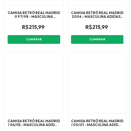
CAMISA RETRÔ REAL MADRID
CAMISA RETRÔ REAL MADRID
II 97/98 - MASCULINA
2006 - MASCULINA ADIDAS -
ADIDAS - BRANCA COM
ROXA COM DETALHES EM
DETALHES EM PRETO E ROXO
BRANCO
R$215,99
R$215,99
COMPRAR
COMPRAR
CAMISA RETRÔ REAL MADRID
CAMISA RETRÔ REAL MADRID
I 04/05 - MASCULINA ADIDAS
I 00/01 - MASCULINA ADIDAS
- BRANCA COM LISTRAS
- BRANCA COM DETALHES EM