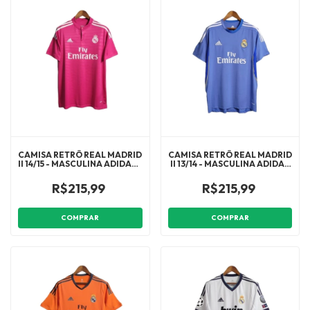
CAMISA RETRÔ REAL MADRID
CAMISA RETRÔ REAL MADRID
II 14/15 - MASCULINA ADIDAS -
II 13/14 - MASCULINA ADIDAS
ROSA COM DETALHES EM
- AZUL COM DETALHES EM
BRANCO
BRANCO
R$215,99
R$215,99
COMPRAR
COMPRAR