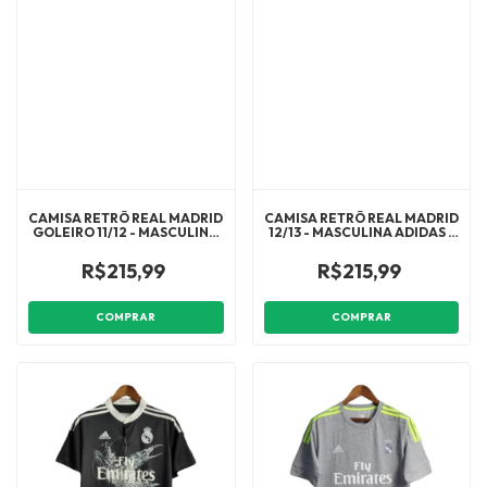
CAMISA RETRÔ REAL MADRID
CAMISA RETRÔ REAL MADRID
GOLEIRO 11/12 - MASCULINA
12/13 - MASCULINA ADIDAS -
ADIDAS - AZUL COM
VERDE
DETALHES EM AMARELO
R$215,99
R$215,99
COMPRAR
COMPRAR