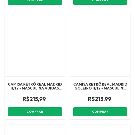
COMPRAR
COMPRAR
CAMISA RETRÔ REAL MADRID
CAMISA RETRÔ REAL MADRID
I 11/12 - MASCULINA ADIDAS -
GOLEIRO 11/12 - MASCULINA
BRANCA COM DETALHES EM
ADIDAS - PRETA COM
DOURADO
DETALHES EM AMARELO
R$215,99
R$215,99
COMPRAR
COMPRAR