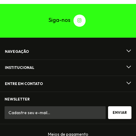
NAVEGAÇÃO
INSTITUCIONAL
ENTRE EM CONTATO
NEWSLETTER
Meios de pagamento