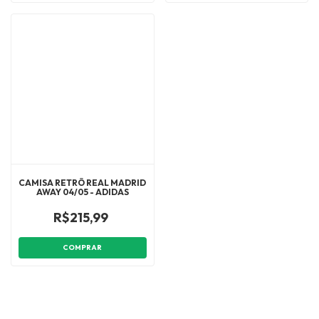
CAMISA RETRÔ REAL MADRID
AWAY 04/05 - ADIDAS
R$215,99
COMPRAR