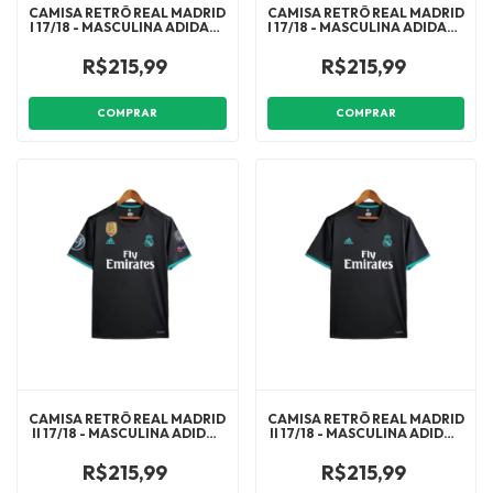
CAMISA RETRÔ REAL MADRID
CAMISA RETRÔ REAL MADRID
I 17/18 - MASCULINA ADIDAS -
I 17/18 - MASCULINA ADIDAS -
BRANCA COM DETALHES EM
VERDE
AZUL
R$215,99
R$215,99
COMPRAR
COMPRAR
CAMISA RETRÔ REAL MADRID
CAMISA RETRÔ REAL MADRID
II 17/18 - MASCULINA ADIDAS
II 17/18 - MASCULINA ADIDAS
- PRETA COM DETALHES EM
- PRETA COM DETALHES EM
VERDE COM TODOS OS
VERDE
R$215,99
R$215,99
PATCH