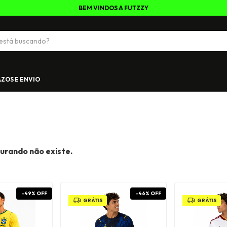
BEM VINDOS A FUTZZY
ZOS E ENVIO
urando não existe.
-
49
%
OFF
-
46
%
OFF
GRÁTIS
GRÁTIS