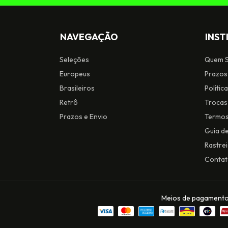
NAVEGAÇÃO
INST
Seleções
Quem 
Europeus
Prazos
Brasileiros
Polític
Retrô
Trocas
Prazos e Envio
Termos
Guia d
Rastre
Conta
Meios de pagament