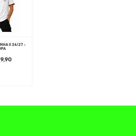
HA II 26/27 -
OPA
9,90