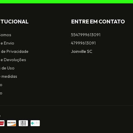
ITUCIONAL
ENTRE EM CONTATO
Somos
5547999613091
 e Envio
47999613091
a de Privacidade
Joinville SC
 e Devoluções
 de Uso
e medidas
io
to
o