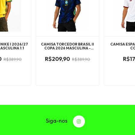
NIKE I 2026/27
CAMISA TORCEDOR BRASIL II
CAMISA ESPAN
SCULINA 1:1
COPA 2026 MASCULINA -
C
AZUL E PRETA
0
R$209,90
R$17
R$389,90
R$389,90