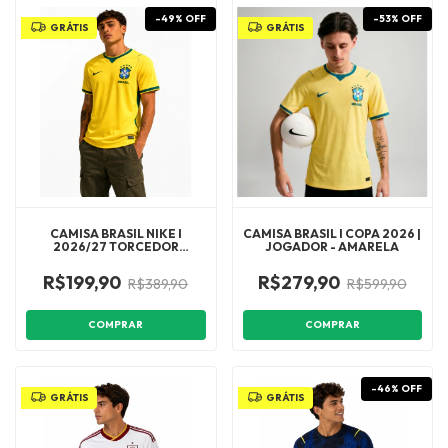
-
49
%
OFF
-
53
%
OFF
GRÁTIS
GRÁTIS
CAMISA BRASIL NIKE I
CAMISA BRASIL I COPA 2026 |
2026/27 TORCEDOR
JOGADOR - AMARELA
MASCULINA 1:1
R$199,90
R$279,90
R$389,90
R$599,90
COMPRAR
COMPRAR
-
46
%
OFF
GRÁTIS
GRÁTIS