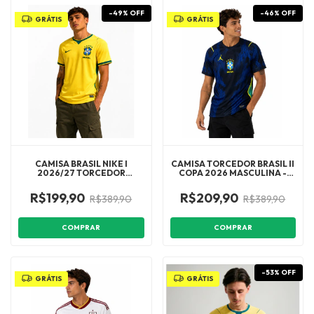
-
49
%
OFF
-
46
%
OFF
GRÁTIS
GRÁTIS
CAMISA BRASIL NIKE I
CAMISA TORCEDOR BRASIL II
2026/27 TORCEDOR
COPA 2026 MASCULINA -
MASCULINA 1:1
AZUL E PRETA
R$199,90
R$209,90
R$389,90
R$389,90
COMPRAR
COMPRAR
-
53
%
OFF
GRÁTIS
GRÁTIS