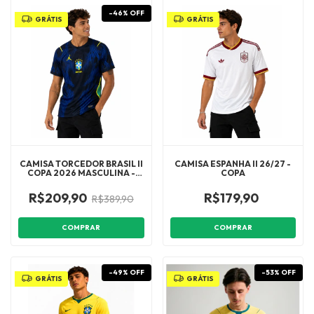
-
46
%
OFF
GRÁTIS
GRÁTIS
CAMISA TORCEDOR BRASIL II
CAMISA ESPANHA II 26/27 -
COPA 2026 MASCULINA -
COPA
AZUL E PRETA
R$209,90
R$179,90
R$389,90
COMPRAR
COMPRAR
-
49
%
OFF
-
53
%
OFF
GRÁTIS
GRÁTIS