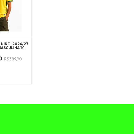
 NIKE I 2026/27
ASCULINA 1:1
0
R$389,90