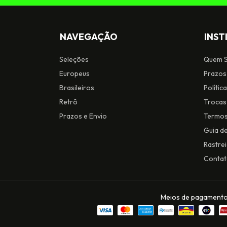
NAVEGAÇÃO
INST
Seleções
Quem 
Europeus
Prazos
Brasileiros
Polític
Retrô
Trocas
Prazos e Envio
Termos
Guia d
Rastre
Conta
Meios de pagament