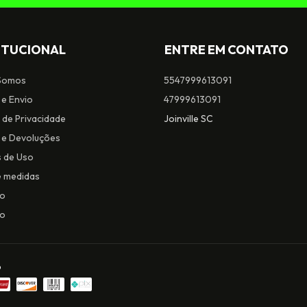
ITUCIONAL
ENTRE EM CONTATO
Somos
5547999613091
 e Envio
47999613091
a de Privacidade
Joinville SC
 e Devoluções
 de Uso
e medidas
io
to
o