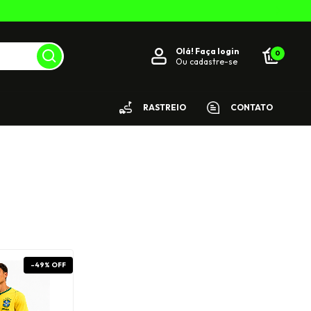
Olá!
Faça login
0
Ou cadastre-se
RASTREIO
CONTATO
-
49
%
OFF