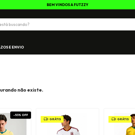
BEM VINDOS A FUTZZY
ZOS E ENVIO
urando não existe.
-
53
%
OFF
GRÁTIS
GRÁTIS