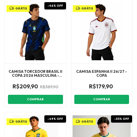
-
46
%
OFF
GRÁTIS
GRÁTIS
CAMISA TORCEDOR BRASIL II
CAMISA ESPANHA II 26/27 -
COPA 2026 MASCULINA -
COPA
AZUL E PRETA
R$209,90
R$179,90
R$389,90
COMPRAR
COMPRAR
-
49
%
OFF
-
53
%
OFF
GRÁTIS
GRÁTIS