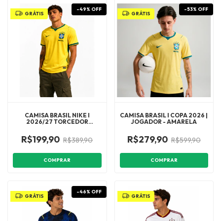
-
49
%
OFF
-
53
%
OFF
GRÁTIS
GRÁTIS
CAMISA BRASIL NIKE I
CAMISA BRASIL I COPA 2026 |
2026/27 TORCEDOR
JOGADOR - AMARELA
MASCULINA 1:1
R$199,90
R$279,90
R$389,90
R$599,90
COMPRAR
COMPRAR
-
46
%
OFF
GRÁTIS
GRÁTIS