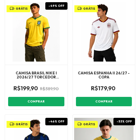
-
49
%
OFF
GRÁTIS
GRÁTIS
CAMISA BRASIL NIKE I
CAMISA ESPANHA II 26/27 -
2026/27 TORCEDOR
COPA
MASCULINA 1:1
R$199,90
R$179,90
R$389,90
COMPRAR
COMPRAR
-
46
%
OFF
-
53
%
OFF
GRÁTIS
GRÁTIS