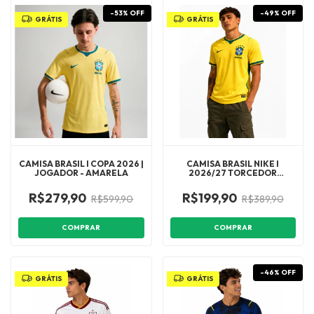
-
53
%
OFF
-
49
%
OFF
GRÁTIS
GRÁTIS
CAMISA BRASIL I COPA 2026 |
CAMISA BRASIL NIKE I
JOGADOR - AMARELA
2026/27 TORCEDOR
MASCULINA 1:1
R$279,90
R$199,90
R$599,90
R$389,90
COMPRAR
COMPRAR
-
46
%
OFF
GRÁTIS
GRÁTIS